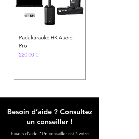
Pack karaoké HK Audio
PACK KARAOKÉ
Pro
VOCOPRO
Prix
Prix
220,00 €
89,00 €
Besoin d’aide ? Consultez
un conseiller !
Besoin d'aide ? Un conseiller est à votre