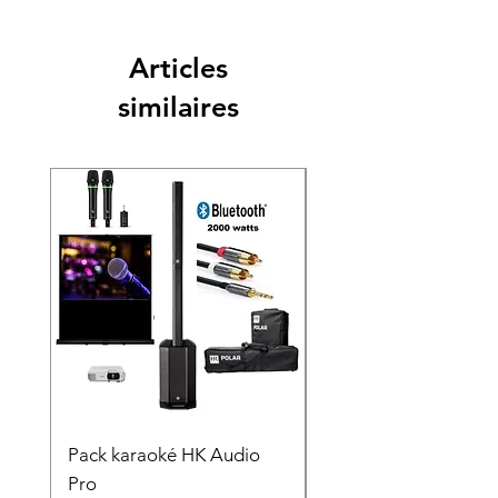
Articles
similaires
Pack karaoké HK Audio
PACK KARAOKÉ
Pro
VOCOPRO