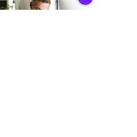
Adresse boutique
11 Rue Sainte Colombe
33000 Bordeaux, France
info@mysite.fr
06 18 68 19 61