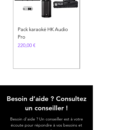
Pack karaoké HK Audio
PACK KARAOKÉ
Pro
VOCOPRO
Prix
Prix
220,00 €
89,00 €
Besoin d’aide ? Consultez
un conseiller !
Besoin d'aide ? Un conseiller est à votre
écoute pour répondre à vos besoins et