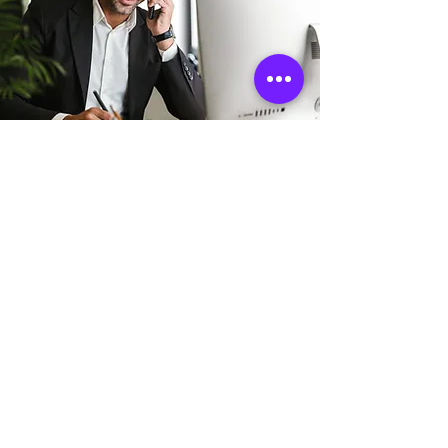
Adresse boutique
11 Rue Sainte Colombe
33000 Bordeaux, France
info@mysite.fr
06 18 68 19 61