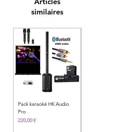
Articles
similaires
Pack karaoké HK Audio
PACK KARAOKÉ
Pro
VOCOPRO
Prix
Prix
220,00 €
89,00 €