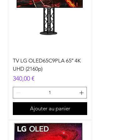
TV LG OLED65C9PLA 65″ 4K
UHD (2160p)
Prix
340,00 €
Ajouter au panier