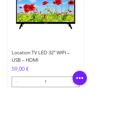
Location TV LED 32″ WIFI –
USB – HDMI
Prix
59,00 €
Ajouter au panier