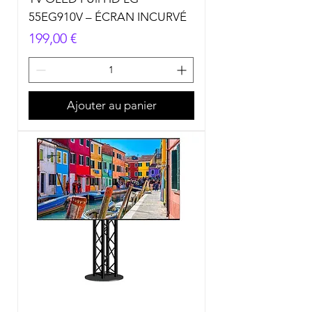
55EG910V – ÉCRAN INCURVÉ
Prix
199,00 €
Ajouter au panier