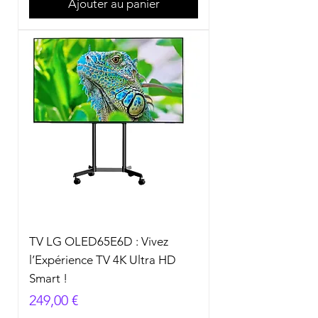
Ajouter au panier
TV LG OLED65E6D : Vivez
l’Expérience TV 4K Ultra HD
Smart !
Prix
249,00 €