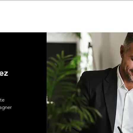
ez
ute
pagner