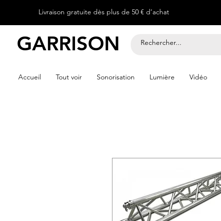
Livraison gratuite dès plus de 50 € d’achat
GARRISON
Accueil
Tout voir
Sonorisation
Lumière
Vidéo