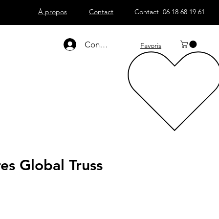
À propos
Contact
Contact 06 18 68 19 61
Connexion
Favoris
res Global Truss