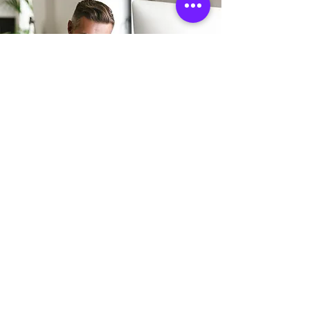
Adresse boutique
11 Rue Sainte Colombe
33000 Bordeaux, France
info@mysite.fr
06 18 68 19 61