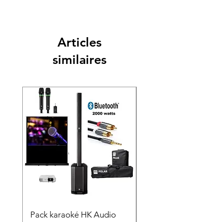
Articles
similaires
Pack karaoké HK Audio
PACK KARAOKÉ