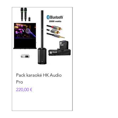
Pack karaoké HK Audio
PACK KARAOKÉ
Pro
VOCOPRO
Prix
Prix
220,00 €
89,00 €