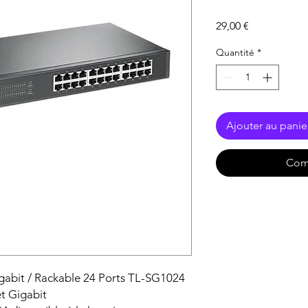
Prix
29,00 €
Quantité
*
Ajouter au panie
Com
gabit / Rackable 24 Ports TL-SG1024
et Gigabit