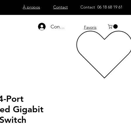
À propos
Contact
Contact 06 18 68 19 61
Connexion
Favoris
4-Port
d Gigabit
 Switch