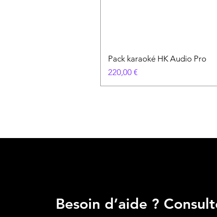
Pack karaoké HK Audio Pro
Prix
220,00 €
Besoin d’aide ? Consult