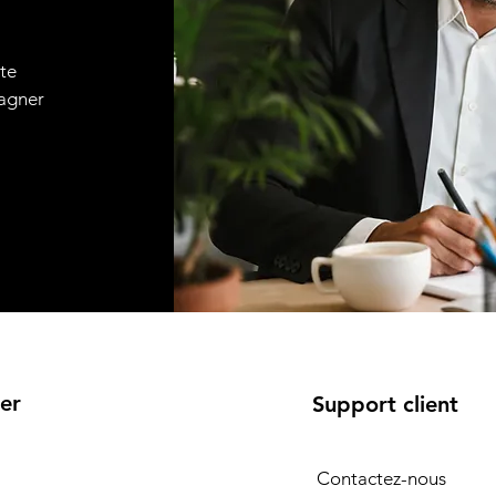
ute
pagner
er
Support client
Contactez-nous