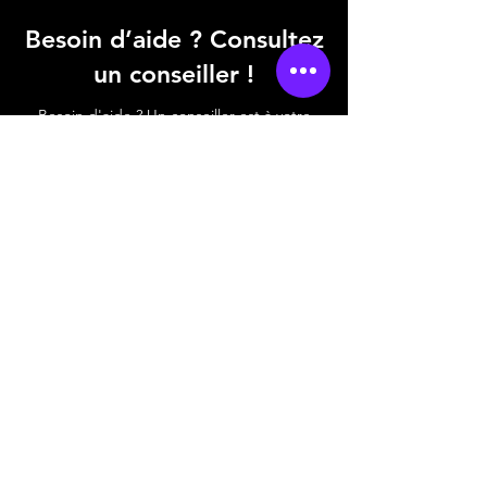
Besoin d’aide ? Consultez
un conseiller !
Besoin d'aide ? Un conseiller est à votre
écoute pour répondre à vos besoins et
vous accompagner dans vos projets.
06 18 68 19 61