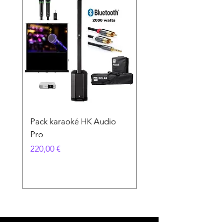
Pack karaoké HK Audio
PACK KARAOKÉ
Pro
VOCOPRO
Prix
Prix
220,00 €
89,00 €