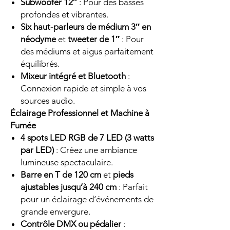
Subwoofer 12″
: Pour des basses
profondes et vibrantes.
Six haut-parleurs de médium 3″ en
néodyme
et
tweeter de 1″
: Pour
des médiums et aigus parfaitement
équilibrés.
Mixeur intégré et Bluetooth
:
Connexion rapide et simple à vos
sources audio.
Éclairage Professionnel et Machine à
Fumée
4 spots LED RGB de 7 LED (3 watts
par LED)
: Créez une ambiance
lumineuse spectaculaire.
Barre en T de 120 cm
et
pieds
ajustables jusqu’à 240 cm
: Parfait
pour un éclairage d’événements de
grande envergure.
Contrôle DMX ou pédalier
: