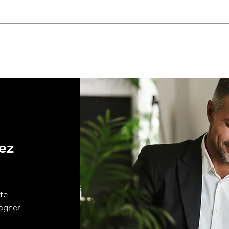
ez
ute
pagner