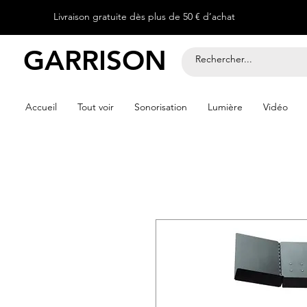
Livraison gratuite dès plus de 50 € d’achat
GARRISON
Accueil
Tout voir
Sonorisation
Lumière
Vidéo