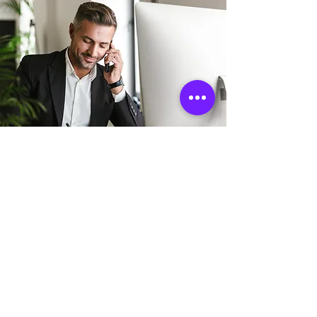
Adresse boutique
11 Rue Sainte Colombe
33000 Bordeaux, France
info@mysite.fr
06 18 68 19 61