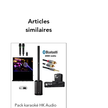
Articles
similaires
Pack karaoké HK Audio
PACK KARAOKÉ